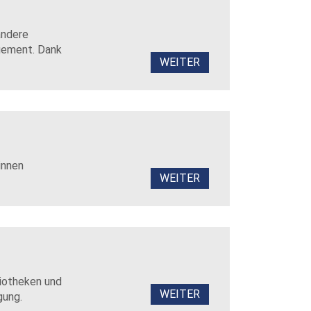
andere
agement. Dank
WEITER
innen
WEITER
liotheken und
WEITER
gung.