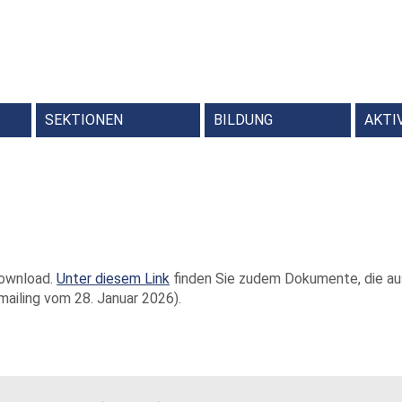
SEKTIONEN
BILDUNG
AKTI
en
Weiterbildungsprogr
Kindersoftwarepreis T
RDA – Res
Schlagwortnor
Schweize
Schweizer Kon
Download.
Unter diesem Link
finden Sie zudem Dokumente, die aus
mailing vom 28. Januar 2026).