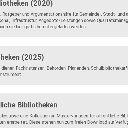
bliotheken (2020)
k, Ratgeber und Argumentationshilfe für Gemeinde-, Stadt- und 
rsonal, Infrastruktur, Angebote/Leistungen sowie Qualitätsman
nnen sie hier gratis heruntergeladen werden.
otheken (2025)
5) dienen Fachinstanzen, Behörden, Planenden, Schulbibliothekar*
instrument.
liche Bibliotheken
bliosuisse eine Kollektion an Mustervorlagen für öffentliche Bib
en erarbeitet. Diese stehen nun zum freien Download zur Verfü