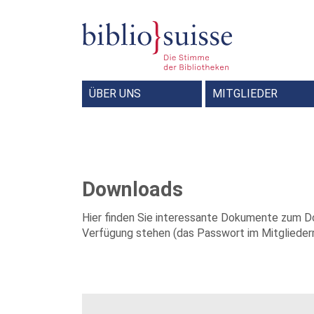
ÜBER UNS
MITGLIEDER
Forum Bibliothek und Gesellschaft
Redaktionskommission Bibliosuisse INFO
Bibliotheksbeauftragte der Deutschschweiz
Schweizerische Sportdokumentalist
Shared Reading – Miteinander lesen
Downloads
Hier finden Sie interessante Dokumente zum 
Verfügung stehen (das Passwort im Mitglieder