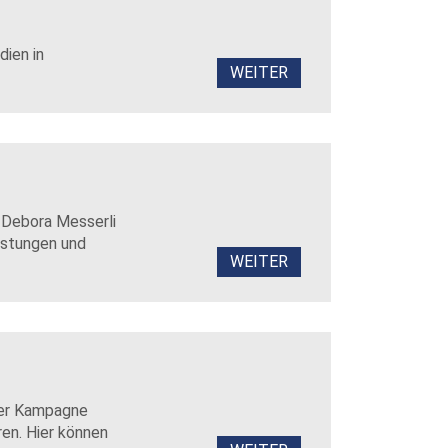
dien in
WEITER
 Debora Messerli
istungen und
WEITER
der Kampagne
ren. Hier können