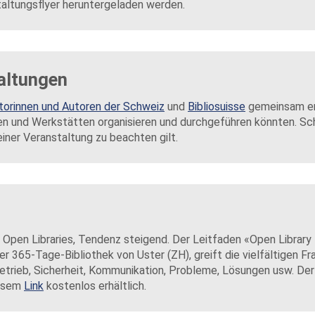
taltungsflyer heruntergeladen werden.
taltungen
torinnen und Autoren der Schweiz
und
Bibliosuisse
gemeinsam er
gen und Werkstätten organisieren und durchgeführen könnten. Schr
einer Veranstaltung zu beachten gilt.
0 Open Libraries, Tendenz steigend. Der Leitfaden «Open Library
er 365-Tage-Bibliothek von Uster (ZH), greift die vielfältigen Fr
Betrieb, Sicherheit, Kommunikation, Probleme, Lösungen usw. Der 
iesem
Link
kostenlos erhältlich.