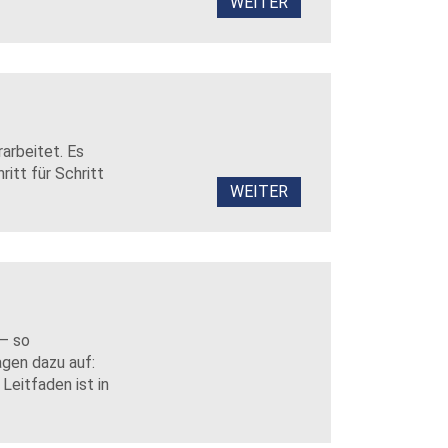
WEITER
arbeitet. Es
itt für Schritt
WEITER
 – so
agen dazu auf:
Leitfaden ist in