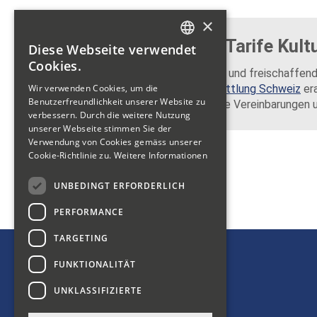
×
Empfehlungen Tarife Kult
Diese Webseite verwendet
GERMAN
Cookies.
Selbständig erwerbende und freischaffend
FRENCH
Wir verwenden Cookies, um die
Orientierung.
Kulturvermittlung Schweiz
era
Benutzerfreundlichkeit unserer Website zu
für Honorare, vertragliche Vereinbarungen u
ITALIAN
verbessern. Durch die weitere Nutzung
unserer Webseite stimmen Sie der
Verwendung von Cookies gemäss unserer
Cookie-Richtlinie zu.
Weitere Informationen
UNBEDINGT ERFORDERLICH
PERFORMANCE
TARGETING
FUNKTIONALITÄT
Bibliosuisse
UNKLASSIFIZIERTE
Bleichemattstrasse 42
5000 Aarau