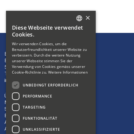
×
Diese Webseite verwendet
GERMAN
Cookies.
FRENCH
Wir verwenden Cookies, um die
Benutzerfreundlichkeit unserer Website zu
ITALIAN
Bibliosuisse
verbessern. Durch die weitere Nutzung
Bleichemattstrasse 42
unserer Webseite stimmen Sie der
Verwendung von Cookies gemäss unserer
5000 Aarau
Cookie-Richtlinie zu.
Weitere Informationen
T +41 62 823 19 38
info(at)bibliosuisse.ch
UNBEDINGT ERFORDERLICH
Über uns
PERFORMANCE
Mitglieder
TARGETING
Sektionen
Bildung
FUNKTIONALITÄT
Aktivitäten
Angebote
UNKLASSIFIZIERTE