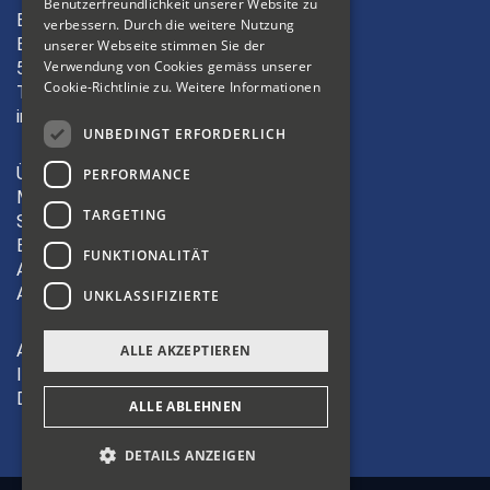
Benutzerfreundlichkeit unserer Website zu
ITALIAN
Bibliosuisse
verbessern. Durch die weitere Nutzung
Bleichemattstrasse 42
unserer Webseite stimmen Sie der
Verwendung von Cookies gemäss unserer
5000 Aarau
Cookie-Richtlinie zu.
Weitere Informationen
T +41 62 823 19 38
info(at)bibliosuisse.ch
UNBEDINGT ERFORDERLICH
Über uns
PERFORMANCE
Mitglieder
TARGETING
Sektionen
Bildung
FUNKTIONALITÄT
Aktivitäten
Angebote
UNKLASSIFIZIERTE
AGB
ALLE AKZEPTIEREN
Impressum
Datenschutz
ALLE ABLEHNEN
DETAILS ANZEIGEN