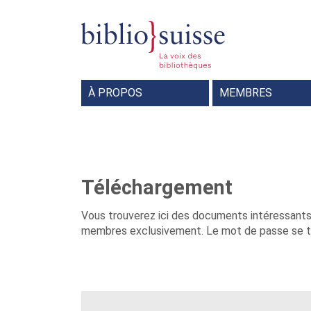
À PROPOS
MEMBRES
Commission de rédaction Bibliosuisse INFO
Bibliotheksbeauftragte der Deutschschweiz
Documentalistes sportifs suisses
Shared Reading – Miteinander lesen
De bonnes raisons pour devenir m
Formulaires d'inscription
Documents importants
Téléchargement
Vous trouverez ici des documents intéressants
membres exclusivement. Le mot de passe se tr