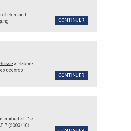
liotheken und
CONTINUER
gung.
 Suisse
a élaboré
les accords
CONTINUER
überarbeitet. Die
AT 7 (2003/10)
CONTINUER