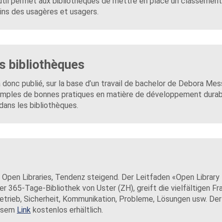
 outil permet aux bibliothèques de mettre en place un classement
ins des usagères et usagers.
s bibliothèques
a donc publié, sur la base d’un travail de bachelor de Debora Me
emples de bonnes pratiques en matière de développement durab
dans les bibliothèques.
0 Open Libraries, Tendenz steigend. Der Leitfaden «Open Library
er 365-Tage-Bibliothek von Uster (ZH), greift die vielfältigen Fr
Betrieb, Sicherheit, Kommunikation, Probleme, Lösungen usw. Der 
iesem
Link
kostenlos erhältlich.