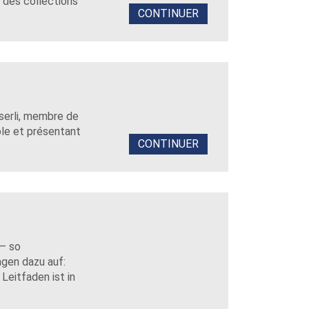
 des collections
CONTINUER
sserli, membre de
le et présentant
CONTINUER
 – so
agen dazu auf:
Leitfaden ist in