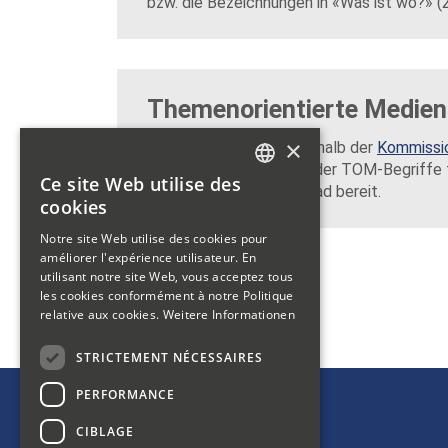
bzw. die Bezeichnungen in «Was ist wo?» (
Themenorientierte Medie
×
Eine Arbeitsgruppe innerhalb der
Kommissi
im Jahr 2023 die Listen der TOM-Begriffe f
Ce site Web utilise des
stehen hier zum Download bereit.
GERMAN
cookies
FRENCH
Notre site Web utilise des cookies pour
améliorer l'expérience utilisateur. En
ITALIAN
utilisant notre site Web, vous acceptez tous
les cookies conformément à notre Politique
relative aux cookies.
Weitere Informationen
STRICTEMENT NÉCESSAIRES
PERFORMANCE
CIBLAGE
Bibliosuisse