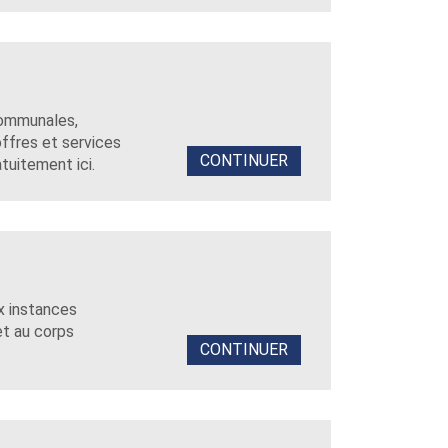
communales,
offres et services
CONTINUER
tuitement ici.
ux instances
et au corps
CONTINUER