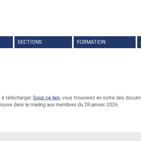
SECTIONS
FORMATION
embre
Qu'est-ce qu'une section ?
Fo
P
C
 à télécharger.
Sous ce lien
, vous trouverez en outre des docum
ouve dans le mailing aux membres du 28 janvier 2026.