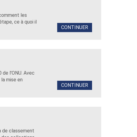
 comment les
tape, ce à quoi il
CONTINUER
 de l'ONU. Avec
 la mise en
CONTINUER
an de classement