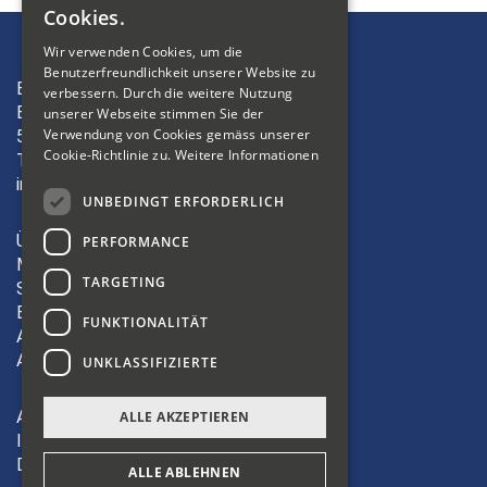
Cookies.
FRENCH
Wir verwenden Cookies, um die
Benutzerfreundlichkeit unserer Website zu
ITALIAN
Bibliosuisse
verbessern. Durch die weitere Nutzung
Bleichemattstrasse 42
unserer Webseite stimmen Sie der
Verwendung von Cookies gemäss unserer
5000 Aarau
Cookie-Richtlinie zu.
Weitere Informationen
T +41 62 823 19 38
info(at)bibliosuisse.ch
UNBEDINGT ERFORDERLICH
Über uns
PERFORMANCE
Mitglieder
TARGETING
Sektionen
Bildung
FUNKTIONALITÄT
Aktivitäten
Angebote
UNKLASSIFIZIERTE
AGB
ALLE AKZEPTIEREN
Impressum
Datenschutz
ALLE ABLEHNEN