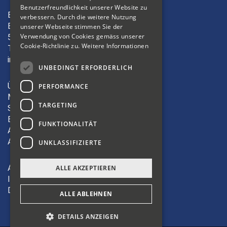
Benutzerfreundlichkeit unserer Website zu
ITALIAN
Bibliosuisse
verbessern. Durch die weitere Nutzung
Bleichemattstrasse 42
unserer Webseite stimmen Sie der
Verwendung von Cookies gemäss unserer
5000 Aarau
Cookie-Richtlinie zu.
Weitere Informationen
T +41 62 823 19 38
info(at)bibliosuisse.ch
UNBEDINGT ERFORDERLICH
Über uns
PERFORMANCE
Mitglieder
TARGETING
Sektionen
Bildung
FUNKTIONALITÄT
Aktivitäten
Angebote
UNKLASSIFIZIERTE
AGB
ALLE AKZEPTIEREN
Impressum
Datenschutz
ALLE ABLEHNEN
DETAILS ANZEIGEN