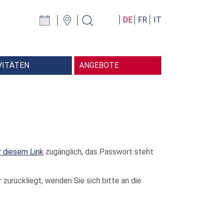
VITÄTEN
ANGEBOTE
amm Bibliosuisse
ommi
ource Description and Access
mdatei Schweiz (SNS)
r Bibliothekskongress
ferenz Leseförderung
r diesem Link
zugänglich, das Passwort steht
zurückliegt, wenden Sie sich bitte an die