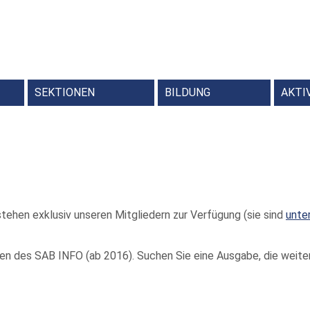
SEKTIONEN
BILDUNG
AKTI
en
Weiterbildungsprogr
Kindersoftwarepreis T
RDA – Res
Schlagwortnor
Schweize
Schweizer Kon
tehen exklusiv unseren Mitgliedern zur Verfügung (sie sind
unte
en des SAB INFO (ab 2016). Suchen Sie eine Ausgabe, die weiter 