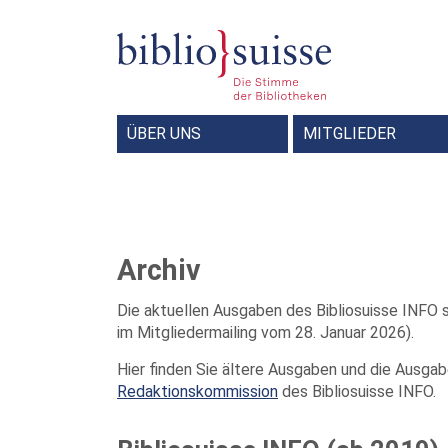
ÜBER UNS
MITGLIEDER
Forum Bibliothek und Gesellschaft
Redaktionskommission Bibliosuisse INFO
Bibliotheksbeauftragte der Deutschschweiz
Schweizerische Sportdokumentalist
Shared Reading – Miteinander lesen
Archiv
Die aktuellen Ausgaben des Bibliosuisse INFO s
im Mitgliedermailing vom 28. Januar 2026).
Hier finden Sie ältere Ausgaben und die Ausgab
Redaktionskommission
des Bibliosuisse INFO.