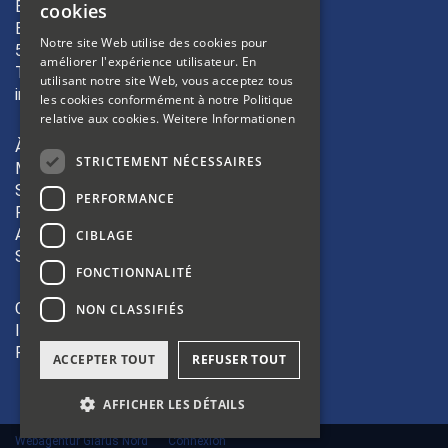
Bibliosuisse
cookies
Bleichemattstrasse 42
FRENCH
Notre site Web utilise des cookies pour
5000 Aarau
améliorer l'expérience utilisateur. En
ITALIAN
T +41 62 823 19 38
utilisant notre site Web, vous acceptez tous
info(at)bibliosuisse.ch
les cookies conformément à notre Politique
relative aux cookies.
Weitere Informationen
À propos
STRICTEMENT NÉCESSAIRES
Membres
Sections
PERFORMANCE
Formation
Activités
CIBLAGE
Shop
FONCTIONNALITÉ
CGV
NON CLASSIFIÉS
Impressum
Protection des données
ACCEPTER TOUT
REFUSER TOUT
AFFICHER LES DÉTAILS
Webagentur Glarus Nord
Connexion