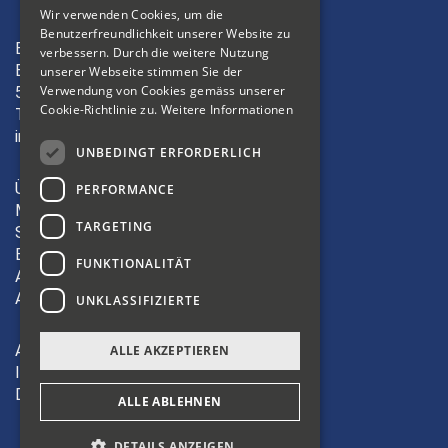
FRENCH
Wir verwenden Cookies, um die
Benutzerfreundlichkeit unserer Website zu
ITALIAN
Bibliosuisse
verbessern. Durch die weitere Nutzung
Bleichemattstrasse 42
unserer Webseite stimmen Sie der
Verwendung von Cookies gemäss unserer
5000 Aarau
Cookie-Richtlinie zu.
Weitere Informationen
T +41 62 823 19 38
info(at)bibliosuisse.ch
UNBEDINGT ERFORDERLICH
Über uns
PERFORMANCE
Mitglieder
TARGETING
Sektionen
Bildung
FUNKTIONALITÄT
Aktivitäten
Angebote
UNKLASSIFIZIERTE
AGB
ALLE AKZEPTIEREN
Impressum
Datenschutz
ALLE ABLEHNEN
DETAILS ANZEIGEN