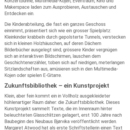
Konzertbühne, Multimedia-Kojen, Eventraum, Kino und
Makerspace laden zum Ausprobieren, Austauschen und
Entdecken ein.
Die Kinderabteilung, die fast ein ganzes Geschoss
einnimmt, präsentiert sich wie ein grosser Spielplatz:
Kleinkinder krabbeln durch gepolsterte Tunnels, verstecken
sich in kleinen Holzhäuschen, auf deren Dächern
Bilderbücher ausgelegt sind; grössere Kinder vergnügen
sich an interaktiven Bildschirmen, lauschen dem
Geschichtenerzähler, toben sich auf niedrigen, meterlangen
Sitzlandschaften aus, amüsieren sich in den Multimedia-
Kojen oder spielen E-Gitarre.
Zukunftsbibliothek – ein Kunstprojekt
Klein, aber fein kommt ein in Vollholz ausgekleideter
höhlenartiger Raum daher: die Zukunftsbibliothek. Dieses
Kunstprojekt sammelt Texte, die im Innenraum hinter
beleuchteten Glasschlitzen gelagert, erst 100 Jahre nach
Baubeginn des Neubaus Bjørvika veröffentlicht werden.
Margaret Atwood hat als erste Schriftstellerin einen Text