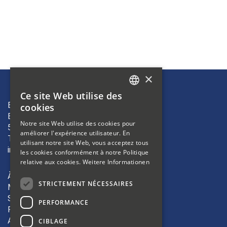
×
Ce site Web utilise des
GERMAN
Bibliosuisse
cookies
Bleichemattstrasse 42
FRENCH
Notre site Web utilise des cookies pour
5000 Aarau
améliorer l'expérience utilisateur. En
ITALIAN
T +41 62 823 19 38
utilisant notre site Web, vous acceptez tous
info(at)bibliosuisse.ch
les cookies conformément à notre Politique
relative aux cookies.
Weitere Informationen
À propos
STRICTEMENT NÉCESSAIRES
Membres
Sections
PERFORMANCE
Formation
Activités
CIBLAGE