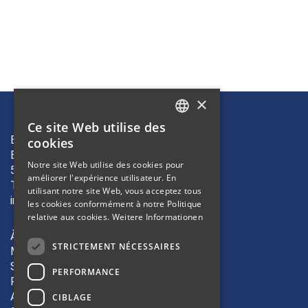
×
Ce site Web utilise des
GERMAN
Bibliosuisse
cookies
Bleichemattstrasse 42
FRENCH
Notre site Web utilise des cookies pour
5000 Aarau
améliorer l'expérience utilisateur. En
ITALIAN
T +41 62 823 19 38
utilisant notre site Web, vous acceptez tous
info(at)bibliosuisse.ch
les cookies conformément à notre Politique
relative aux cookies.
Weitere Informationen
À propos
STRICTEMENT NÉCESSAIRES
Membres
Sections
PERFORMANCE
Formation
Activités
CIBLAGE