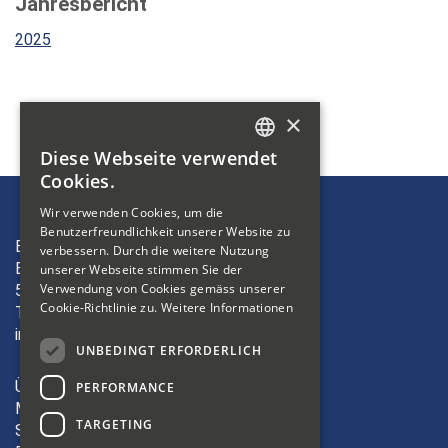
Jahresbericht
2025
×
Diese Webseite verwendet
GERMAN
Cookies.
FRENCH
Wir verwenden Cookies, um die
Benutzerfreundlichkeit unserer Website zu
ITALIAN
Bibliosuisse
verbessern. Durch die weitere Nutzung
Bleichemattstrasse 42
unserer Webseite stimmen Sie der
Verwendung von Cookies gemäss unserer
5000 Aarau
Cookie-Richtlinie zu.
Weitere Informationen
T +41 62 823 19 38
info(at)bibliosuisse.ch
UNBEDINGT ERFORDERLICH
Über uns
PERFORMANCE
Mitglieder
TARGETING
Sektionen