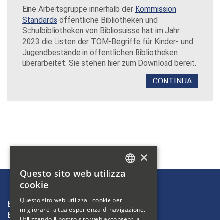
Eine Arbeitsgruppe innerhalb der
Kommission
Standards
öffentliche Bibliotheken und
Schulbibliotheken von Bibliosuisse hat im Jahr
2023 die Listen der TOM-Begriffe für Kinder- und
Jugendbestände in öffentlichen Bibliotheken
überarbeitet. Sie stehen hier zum Download bereit.
CONTINUA
×
Questo sito web utilizza
GERMAN
cookie
FRENCH
Questo sito web utilizza i cookie per
Bibliosuisse
migliorare la tua esperienza di navigazione.
ITALIAN
Bleichemattstrasse 42
Utilizzando il nostro sito web acconsenti a