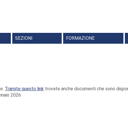
SEZIONI
FORMAZIONE
P
C
re.
Tramite questo link
trovate anche documenti che sono disponib
ennaio 2026.