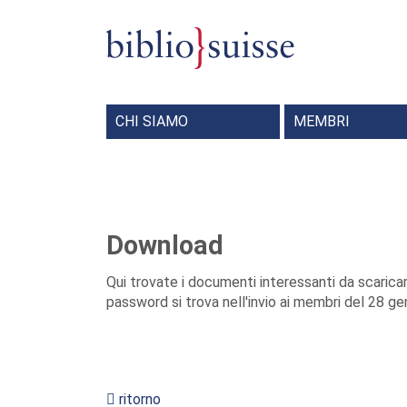
CHI SIAMO
MEMBRI
Commissione per la formazione I+D
Commissione editoriale Bibliosuisse INFO
Commissione per la formazione continua
Perché diventare membro
Download
Qui trovate i documenti interessanti da scarica
password si trova nell'invio ai membri del 28 g
ritorno