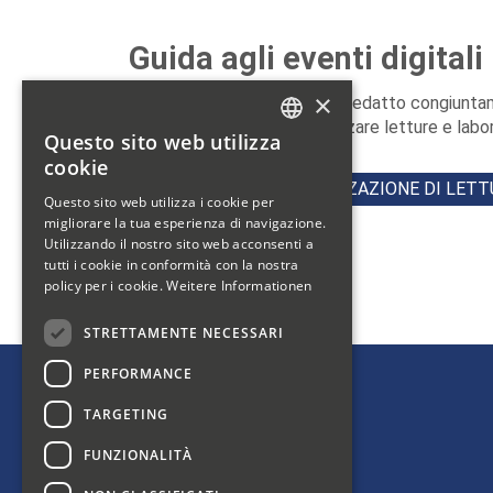
Guida agli eventi digitali
×
Il foglio informativo è stato redatto congiunt
possono organizzare e realizzare letture e lab
Questo sito web utilizza
GERMAN
cookie
GUIDA PER L’ORGANIZZAZIONE DI LETT
FRENCH
Questo sito web utilizza i cookie per
migliorare la tua esperienza di navigazione.
ITALIAN
Utilizzando il nostro sito web acconsenti a
tutti i cookie in conformità con la nostra
policy per i cookie.
Weitere Informationen
STRETTAMENTE NECESSARI
PERFORMANCE
TARGETING
Bibliosuisse
Bleichemattstrasse 42
FUNZIONALITÀ
5000 Aarau