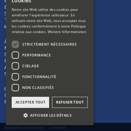
cookies
Bibliosuisse
FRENCH
Bleichemattstrasse 42
Notre site Web utilise des cookies pour
5000 Aarau
améliorer l'expérience utilisateur. En
ITALIAN
T +41 62 823 19 38
utilisant notre site Web, vous acceptez tous
info(at)bibliosuisse.ch
les cookies conformément à notre Politique
relative aux cookies.
Weitere Informationen
À propos
STRICTEMENT NÉCESSAIRES
Membres
Sections
PERFORMANCE
Formation
CIBLAGE
Activités
Shop
FONCTIONNALITÉ
NON CLASSIFIÉS
CGV
Impressum
Protection des données
ACCEPTER TOUT
REFUSER TOUT
AFFICHER LES DÉTAILS
Webagentur Glarus Nord
Connexion