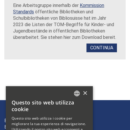
Eine Arbeitsgruppe innerhalb der
Kommission
Standards
öffentliche Bibliotheken und
Schulbibliotheken von Bibliosuisse hat im Jahr
2023 die Listen der TOM-Begriffe für Kinder- und
Jugendbestände in öffentlichen Bibliotheken
überarbeitet. Sie stehen hier zum Download bereit.
CONTINUA
×
Questo sito web utilizza
GERMAN
cookie
FRENCH
Questo sito web utilizza i cookie per
Bibliosuisse
migliorare la tua esperienza di navigazione.
ITALIAN
Bleichemattstrasse 42
Utilizzando il nostro sito web acconsenti a